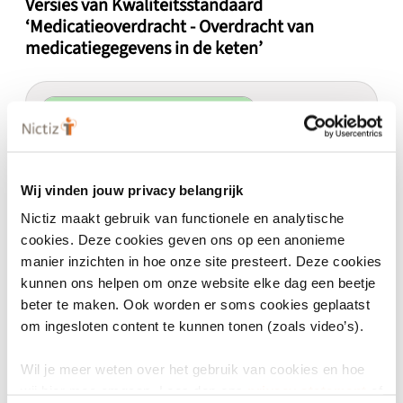
Versies van Kwaliteitsstandaard
‘Medicatieoverdracht - Overdracht van
medicatiegegevens in de keten’
geldig vanaf
11 februari 2020
Kwaliteitsstandaard
‘Medicatieoverdracht - Overdracht van
medicatiegegevens in de keten’ 2020
Wij vinden jouw privacy belangrijk
2020
Nictiz maakt gebruik van functionele en analytische
cookies. Deze cookies geven ons op een anonieme
Actief
manier inzichten in hoe onze site presteert. Deze cookies
kunnen ons helpen om onze website elke dag een beetje
beter te maken. Ook worden er soms cookies geplaatst
om ingesloten content te kunnen tonen (zoals video’s).
Wil je meer weten over het gebruik van cookies en hoe
Eigenschappen
wij hier mee omgaan. Lees dan ons
privacy statement
of