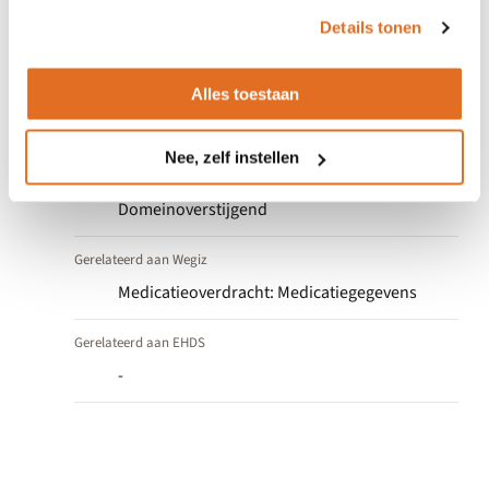
het
cookiebeleid
.
Details tonen
Indeling
Alles toestaan
Usecase Specifieke Afspraak
Soort usecase specifieke
Nee, zelf instellen
afspraak
Domeinoverstijgend
Gerelateerd aan Wegiz
Medicatieoverdracht: Medicatiegegevens
Gerelateerd aan EHDS
-