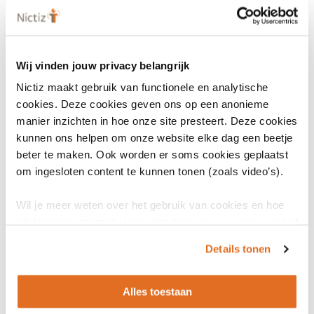
Ingang geldigheid
11 februari 2020
Einde geldigheid
Wij vinden jouw privacy belangrijk
-
Nictiz maakt gebruik van functionele en analytische
cookies. Deze cookies geven ons op een anonieme
Status
manier inzichten in hoe onze site presteert. Deze cookies
Actief
kunnen ons helpen om onze website elke dag een beetje
beter te maken. Ook worden er soms cookies geplaatst
Datum release
om ingesloten content te kunnen tonen (zoals video’s).
11 februari 2020
Vastgesteld
Wil je meer weten over het gebruik van cookies en hoe
wij hier mee omgaan. Lees dan ons
privacy statement
of
het
cookiebeleid
.
Details tonen
Bronnen
Alles toestaan