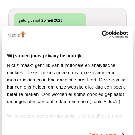
geldig vanaf
25 mei 2023
Lab2Publichealth 1.0.0
1.0.0
Wij vinden jouw privacy belangrijk
Actief
Major
Nictiz maakt gebruik van functionele en analytische
Uitwisseling van labgegevens
cookies. Deze cookies geven ons op een anonieme
manier inzichten in hoe onze site presteert. Deze cookies
kunnen ons helpen om onze website elke dag een beetje
beter te maken. Ook worden er soms cookies geplaatst
om ingesloten content te kunnen tonen (zoals video’s).
Eigenschappen
Wil je meer weten over het gebruik van cookies en hoe
wij hier mee omgaan. Lees dan ons
privacy statement
of
het
cookiebeleid
.
Gerelateerd aan Wegiz
Details tonen