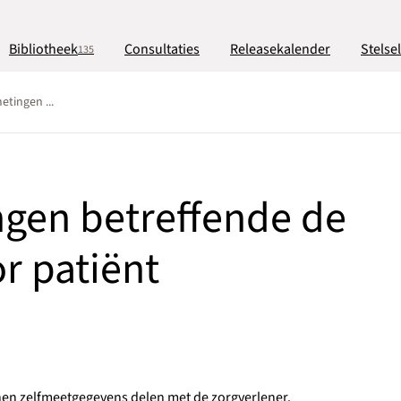
Bibliotheek
Consultaties
Releasekalender
Stelse
135
tingen ...
gen betreffende de
or patiënt
unnen zelfmeetgegevens delen met de zorgverlener.