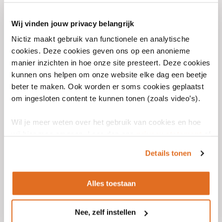
Vaccinatie-Immunisatie t.b.v.
Wij vinden jouw privacy belangrijk
zorgnetwerk uitwisseling 2.1.0-alpha
Nictiz maakt gebruik van functionele en analytische
2.1.0-alpha
cookies. Deze cookies geven ons op een anonieme
manier inzichten in hoe onze site presteert. Deze cookies
Uitgefaseerd
Alpha
kunnen ons helpen om onze website elke dag een beetje
beter te maken. Ook worden er soms cookies geplaatst
Uitwisseling vaccinatiegegevens
van personen tussen
om ingesloten content te kunnen tonen (zoals video’s).
(zorg)aanbieders
Wil je meer weten over het gebruik van cookies en hoe
wij hier mee omgaan. Lees dan ons
privacy statement
of
Use case
het
cookiebeleid
.
Details tonen
Raadplegen
Vaccinaties door
(zorg)aanbieder
Alles toestaan
2.1.0-alpha
Nee, zelf instellen