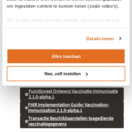
om ingesloten content te kunnen tonen (zoals video’s).
Wil je meer weten over het gebruik van cookies en hoe
Bronnen
wij hier mee omgaan. Lees dan ons
privacy statement
of
het
cookiebeleid
.
Details tonen
Algemene informatie
Alles toestaan
Landingspagina Vaccinatie-Immunisatie
Vaccinatie-Immunisatie
Nee, zelf instellen
Specificaties
Functioneel Ontwerp Vaccinatie-Immunisatie
2.1.0-alpha.1
FHIR Implementation Guide: Vaccination-
Immunization 2.1.0-alpha.1
Transactie Beschikbaarstellen toegediende
vaccinatiegegevens