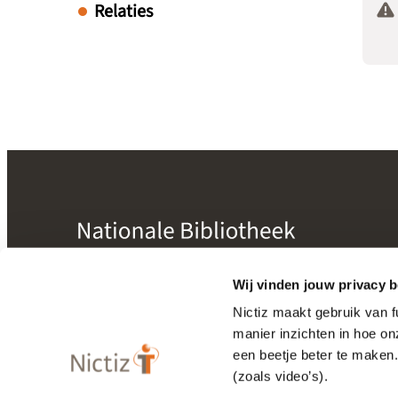
Relaties
mogelijk gemaakt door
Nictiz
Wij vinden jouw privacy b
Nictiz maakt gebruik van 
manier inzichten in hoe o
Bibliotheek
een beetje beter te maken
Releasekalender
(zoals video’s).