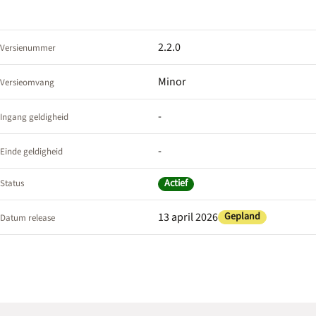
2.2.0
Versienummer
Minor
Versieomvang
-
Ingang geldigheid
-
Einde geldigheid
Actief
Status
13 april 2026
Gepland
Datum release