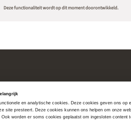
Deze functionaliteit wordt op dit moment doorontwikkeld.
elangrijk
functionele en analytische cookies. Deze cookies geven ons op
nze site presteert. Deze cookies kunnen ons helpen om onze web
Consultaties
Over Nictiz
. Ook worden er soms cookies geplaatst om ingesloten content 
Account
Over Nationale Bibli