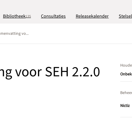
Bibliotheek
Consultaties
Releasekalender
Stelse
135
menvatting vo...
g voor SEH 2.2.0
Houde
Onbek
Behee
Nictiz