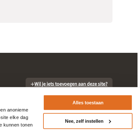
Wil je iets toevoegen aan deze site?
Alles toestaan
 een anonieme
site elke dag
Nee, zelf instellen
te kunnen tonen
otheek