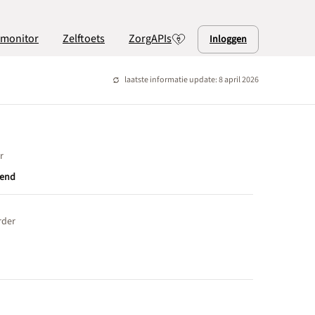
lmonitor
Zelftoets
ZorgAPIs
Inloggen
laatste informatie update: 8 april 2026
r
end
rder