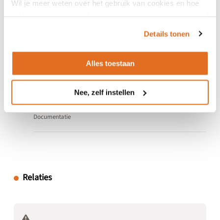
Wil je meer weten over het gebruik van cookies en hoe
wij hier mee omgaan. Lees dan ons
privacy statement
of
het
cookiebeleid
.
Algemene informatie
Details tonen
Specificaties
Alles toestaan
Specificaties
Testen
Nee, zelf instellen
Documentatie
Relaties