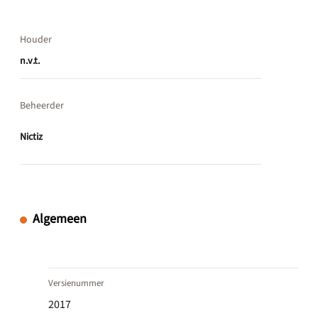
Houder
n.v.t.
Beheerder
Nictiz
Algemeen
Versienummer
2017