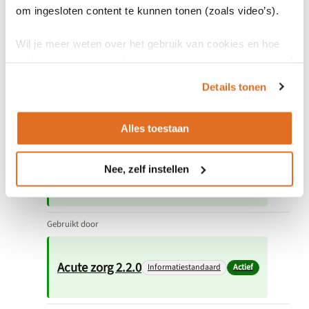
om ingesloten content te kunnen tonen (zoals video’s).
Gebruikt door
Wil je meer weten over het gebruik van cookies en hoe
wij hier mee omgaan. Lees dan ons
privacy statement
of
Acute zorg 2.5.0-ReleaseCandidate
het
cookiebeleid
.
Details tonen
Informatiestandaard
In Ontwikkeling
Alles toestaan
Gebruikt door
Nee, zelf instellen
Acute zorg 2.4.0
Informatiestandaard
Actief
Gebruikt door
Acute zorg 2.2.0
Informatiestandaard
Actief