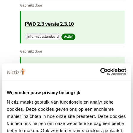
Gebruikt door
PWD 2.3 versie 2.3.10
Informatiestandaard
Actief
Gebruikt door
Kernset Neonatologie 3.0
Informatiestandaard
Actief
Wij vinden jouw privacy belangrijk
Gebruikt door
Nictiz maakt gebruik van functionele en analytische
cookies. Deze cookies geven ons op een anonieme
eOverdracht 4.2.0-beta.1
manier inzichten in hoe onze site presteert. Deze cookies
kunnen ons helpen om onze website elke dag een beetje
Informatiestandaard
In Ontwikkeling
beter te maken. Ook worden er soms cookies geplaatst