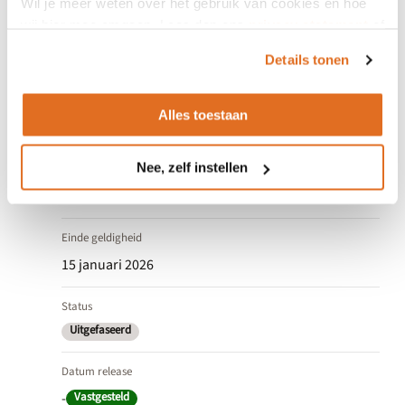
Wil je meer weten over het gebruik van cookies en hoe
wij hier mee omgaan. Lees dan ons
privacy statement
of
Versienummer
het
cookiebeleid
.
2.0-beta.2
Details tonen
Versieomvang
Alles toestaan
Beta
Nee, zelf instellen
Ingang geldigheid
15 mei 2025
Einde geldigheid
15 januari 2026
Status
Uitgefaseerd
Datum release
-
Vastgesteld