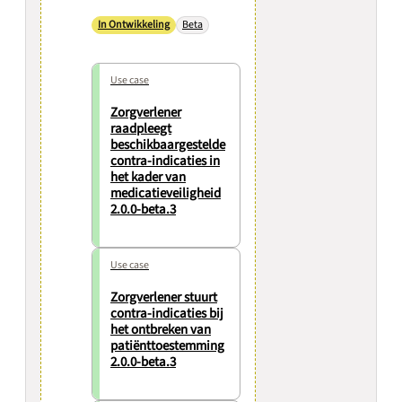
In Ontwikkeling
Beta
Use case
Zorgverlener
raadpleegt
beschikbaargestelde
contra-indicaties in
het kader van
medicatieveiligheid
2.0.0-beta.3
Use case
Zorgverlener stuurt
contra-indicaties bij
het ontbreken van
patiënttoestemming
2.0.0-beta.3