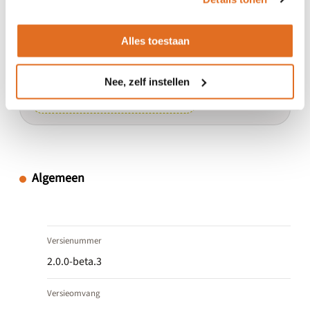
geneesmiddeloverge
voeligheden bij het
ontbreken van
Alles toestaan
patiënttoestemming
2.0.0-beta.3
Nee, zelf instellen
Algemeen
Versienummer
2.0.0-beta.3
Versieomvang