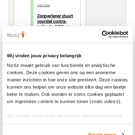
Use case
Zorgverlener stuurt
voorstel contra-
indicatie (VCI) en
zorgverlener stuurt
antwoord voorstel
contra-indicatie
(AVCI) 2.0.0-beta.3
Wij vinden jouw privacy belangrijk
Nictiz maakt gebruik van functionele en analytische
Use case
cookies. Deze cookies geven ons op een anonieme
Zorgverlener
manier inzichten in hoe onze site presteert. Deze cookies
raadpleegt
kunnen ons helpen om onze website elke dag een beetje
beschikbaargestelde
geneesmiddelen
beter te maken. Ook worden er soms cookies geplaatst
overgevoeligheden
om ingesloten content te kunnen tonen (zoals video’s).
2.0.0-beta.3
Wil je meer weten over het gebruik van cookies en hoe
wij hier mee omgaan. Lees dan ons
privacy statement
of
Use case
het
cookiebeleid
.
Zorgverlener stuurt
Details tonen