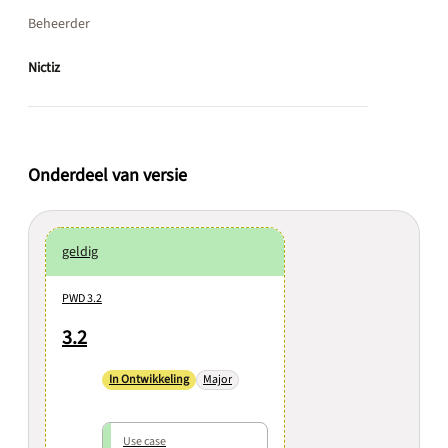
Beheerder
Nictiz
Onderdeel van versie
geldig
PWD 3.2
3.2
In Ontwikkeling
Major
Use case