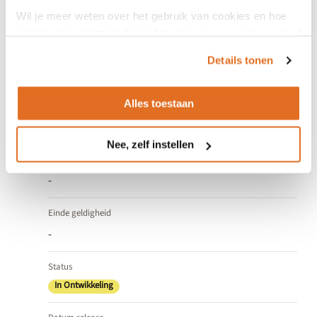
Wil je meer weten over het gebruik van cookies en hoe
wij hier mee omgaan. Lees dan ons
privacy statement
of
het
cookiebeleid
.
Versienummer
Details tonen
3.2
Alles toestaan
Versieomvang
Major
Nee, zelf instellen
Ingang geldigheid
-
Einde geldigheid
-
Status
In Ontwikkeling