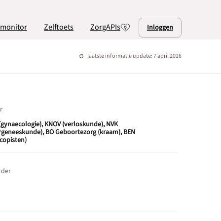
lmonitor
Zelftoets
ZorgAPIs
Inloggen
laatste informatie update: 7 april 2026
r
gynaecologie), KNOV (verloskunde), NVK
rgeneeskunde), BO Geboortezorg (kraam), BEN
copisten)
rder