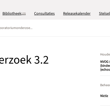
Bibliotheek
Consultaties
Releasekalender
Stelse
135
boratoriumonderzoe...
rzoek 3.2
Houde
NVOG (
(kinde
(echos
Behee
Nictiz