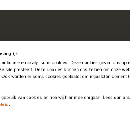
elangrijk
functionele en analytische cookies. Deze cookies geven ons op
nze site presteert. Deze cookies kunnen ons helpen om onze web
Consultaties
Over Nictiz
. Ook worden er soms cookies geplaatst om ingesloten content 
Account
Over Nationale Bibli
t gebruik van cookies en hoe wij hier mee omgaan. Lees dan on
leid
.