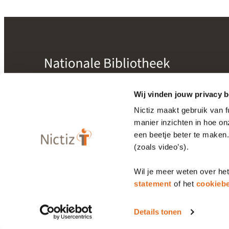
mogelijk gemaakt door
Nictiz
Wij vinden jouw privacy b
Nictiz maakt gebruik van 
manier inzichten in hoe o
Bibliotheek
een beetje beter te maken
Releasekalender
(zoals video’s).
Wil je meer weten over he
Privacy statement
Cookiebeleid
statement
of het
cookiebe
Details tonen