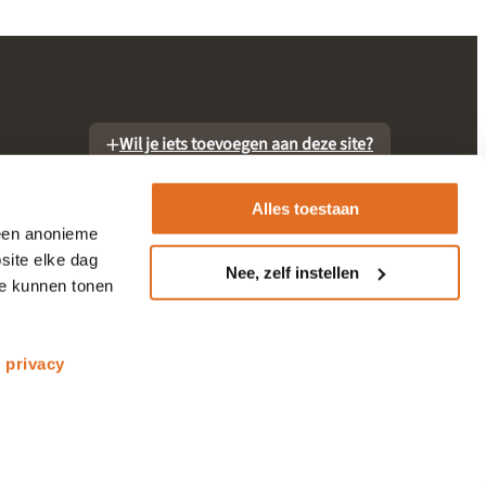
Wil je iets toevoegen aan deze site?
Alles toestaan
 een anonieme
site elke dag
Nee, zelf instellen
te kunnen tonen
otheek
s
privacy