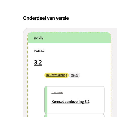
Onderdeel van versie
geldig
PWD 3.2
3.2
In Ontwikkeling
Major
Use case
Kernset aanlevering 3.2