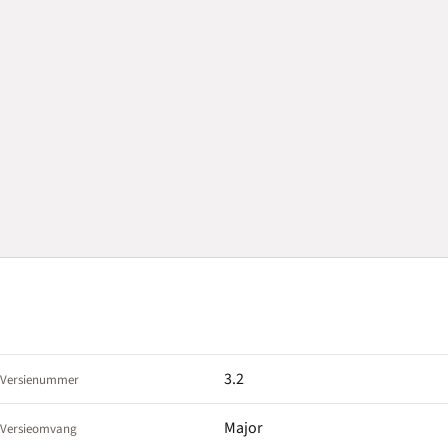
3.2
Versienummer
Major
Versieomvang