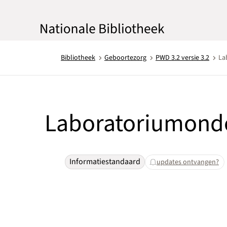
Bibliotheek
Geboortezorg
PWD 3.2 versie 3.2
La
Laboratoriumonde
Informatiestandaard
updates ontvangen?