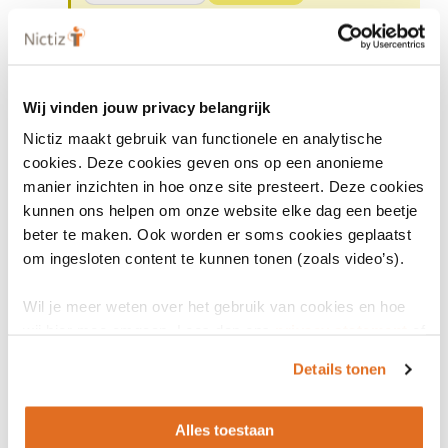
Gebruikt door
Informatiestandaard Proactieve
Wij vinden jouw privacy belangrijk
Zorgplanning (PZP) v1.0.0
Nictiz maakt gebruik van functionele en analytische
cookies. Deze cookies geven ons op een anonieme
Informatiestandaard
In Ontwikkeling
manier inzichten in hoe onze site presteert. Deze cookies
kunnen ons helpen om onze website elke dag een beetje
Gebruikt door
beter te maken. Ook worden er soms cookies geplaatst
om ingesloten content te kunnen tonen (zoals video’s).
Informatiestandaard Proactieve
Wil je meer weten over het gebruik van cookies en hoe
Zorgplanning (PZP) v1.0.0
wij hier mee omgaan. Lees dan ons
privacy statement
of
(ReleaseCandidate.3)
het
cookiebeleid
.
Details tonen
Informatiestandaard
In Ontwikkeling
Alles toestaan
Gebruikt door