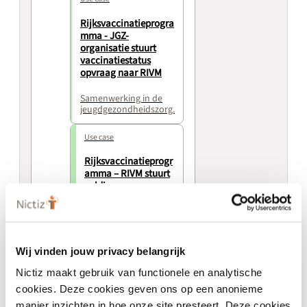
Rijksvaccinatieprogra
mma - JGZ-
organisatie stuurt
vaccinatiestatus
opvraag naar RIVM
Samenwerking in de
jeugdgezondheidszorg.
Use case
Rijksvaccinatieprogr
amma – RIVM stuurt
geldige
partijnummers naar
JGZ-organisatie 7.1.3
Wij vinden jouw privacy belangrijk
Use case
Nictiz maakt gebruik van functionele en analytische
Rijksvaccinatieprogra
cookies. Deze cookies geven ons op een anonieme
mma – JGZ-
organisatie stuurt
manier inzichten in hoe onze site presteert. Deze cookies