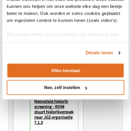
toegediende
kunnen ons helpen om onze website elke dag een beetje
vaccinaties naar RIVM
beter te maken. Ook worden er soms cookies geplaatst
7.1.3
om ingesloten content te kunnen tonen (zoals video’s).
Samenwerking in de
jeugdgezondheidszorg.
Wil je meer weten over het gebruik van cookies en hoe
wij hier mee omgaan. Lees dan ons
privacy statement
of
Use case
het
cookiebeleid
.
Rijksvaccinatieprogr
Details tonen
amma – RIVM stuurt
vaccinatieoproeplijst
naar JGZ-organisatie
Alles toestaan
7.1.3
Nee, zelf instellen
Use case
Neonatale hielprik
screening - RIVM
stuurt hielprikverzoek
naar JGZ-organisatie
7.1.3