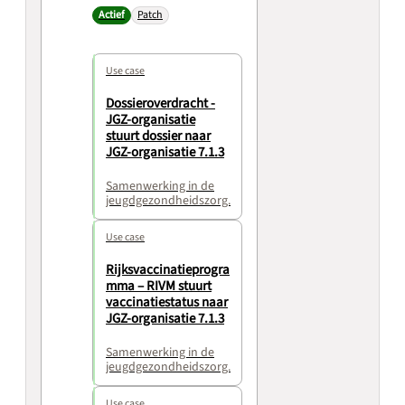
Actief
Patch
Use case
Dossieroverdracht -
JGZ-organisatie
stuurt dossier naar
JGZ-organisatie 7.1.3
Samenwerking in de
jeugdgezondheidszorg.
Use case
Rijksvaccinatieprogra
mma – RIVM stuurt
vaccinatiestatus naar
JGZ-organisatie 7.1.3
Samenwerking in de
jeugdgezondheidszorg.
Use case