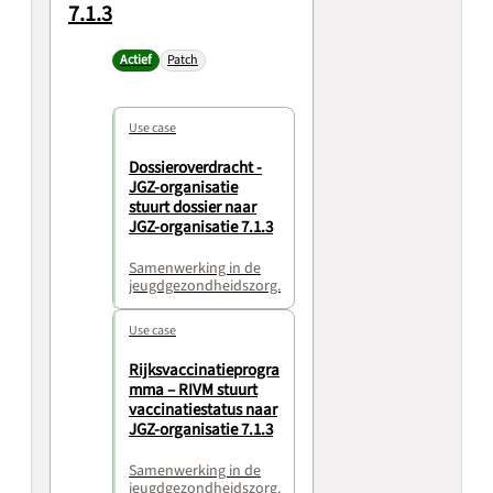
7.1.3
Actief
Patch
Use case
Dossieroverdracht -
JGZ-organisatie
stuurt dossier naar
JGZ-organisatie 7.1.3
Samenwerking in de
jeugdgezondheidszorg.
Use case
Rijksvaccinatieprogra
mma – RIVM stuurt
vaccinatiestatus naar
JGZ-organisatie 7.1.3
Samenwerking in de
jeugdgezondheidszorg.