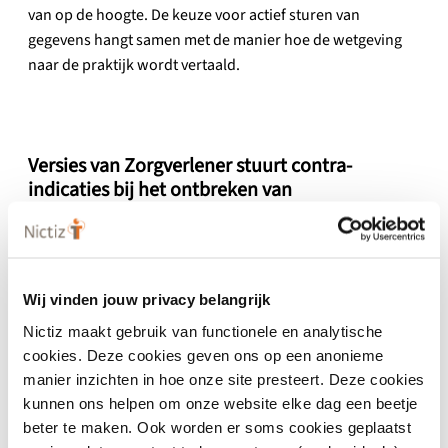
van op de hoogte. De keuze voor actief sturen van
gegevens hangt samen met de manier hoe de wetgeving
naar de praktijk wordt vertaald.
Versies van Zorgverlener stuurt contra-
indicaties bij het ontbreken van
patiënttoestemming
geldig vanaf
30 september 2024
Wij vinden jouw privacy belangrijk
Nictiz maakt gebruik van functionele en analytische
Zorgverlener stuurt contra-indicaties bij
het ontbreken van patiënttoestemming
cookies. Deze cookies geven ons op een anonieme
2.0.0-beta.3
manier inzichten in hoe onze site presteert. Deze cookies
2.0.0-beta.3
kunnen ons helpen om onze website elke dag een beetje
beter te maken. Ook worden er soms cookies geplaatst
In Ontwikkeling
Beta