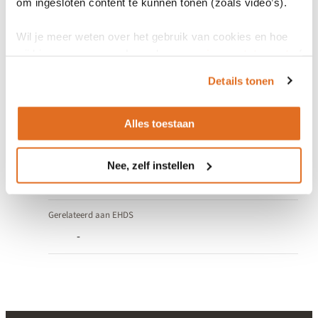
om ingesloten content te kunnen tonen (zoals video’s).
Wil je meer weten over het gebruik van cookies en hoe
wij hier mee omgaan. Lees dan ons
privacy statement
of
het
cookiebeleid
.
Details tonen
Eigenschappen
Alles toestaan
Gerelateerd aan Wegiz
Nee, zelf instellen
Medicatieoverdracht: Medicatiegegevens
Gerelateerd aan EHDS
-